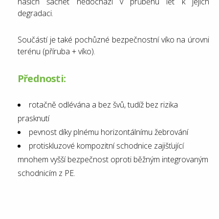
našich šachet nedochází v průběhu let k jejich
degradaci.
Součástí je také pochůzné bezpečnostní víko na úrovni
terénu (příruba + víko).
Přednosti:
rotačně odlévána a bez švů, tudíž bez rizika
prasknutí
pevnost díky plnému horizontálnímu žebrování
protiskluzové kompozitní schodnice zajišťující
mnohem vyšší bezpečnost oproti běžným integrovaným
schodnicím z PE.