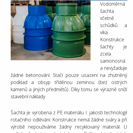
Vodoměrná
šachta
včetně
schůdků a
víka.
Konstrukce
šachty je
zcela
samonosná
a nevyžaduje
žádné betonování. Stačí pouze usazení na zhutněný
podklad a obsyp tříděnou zeminou (bez ostrých
kamenů a jiných předmětů). Díky tomu se výrazně sníží
stavební náklady.
Šachta je vyrobena z PE materiálu I. jakosti technologií
rotačního odlévání. Konstrukce nemá žádné sváry a při
výrobě nepoužíváme žádný recyklovaný materiál. U