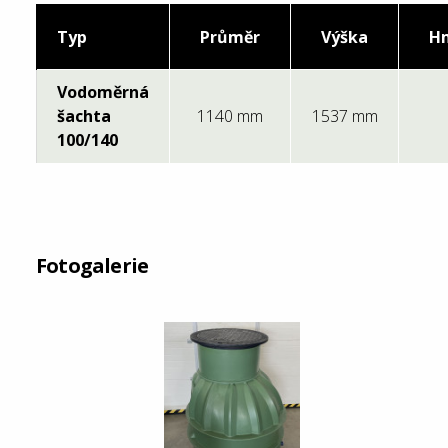
Typ
Průměr
Výška
H
Vodoměrná
šachta
1140 mm
1537 mm
100/140
Fotogalerie