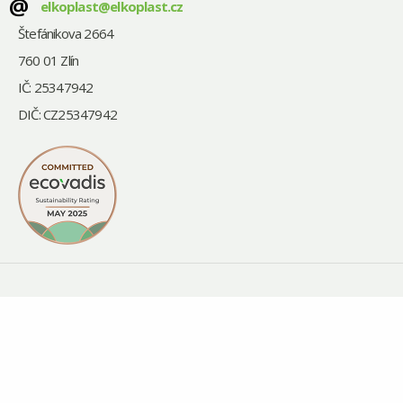
@
elkoplast@elkoplast.cz
Štefánikova 2664
760 01 Zlín
IČ: 25347942
DIČ: CZ25347942