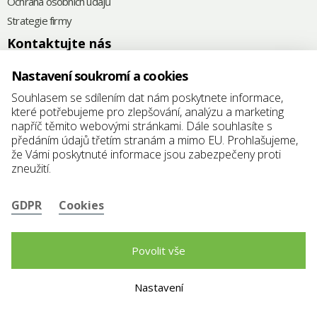
Ochrana osobních údajů
Strategie firmy
Kontaktujte nás
+420
575 571 000
Nastavení soukromí a cookies
@
elkoplast@elkoplast.cz
Souhlasem se sdílením dat nám poskytnete informace,
které potřebujeme pro zlepšování, analýzu a marketing
Štefánikova 2664
napříč těmito webovými stránkami. Dále souhlasíte s
760 01 Zlín
předáním údajů třetím stranám a mimo EU. Prohlašujeme,
že Vámi poskytnuté informace jsou zabezpečeny proti
IČ: 25347942
zneužití.
DIČ: CZ25347942
GDPR
Cookies
Povolit vše
Nastavení