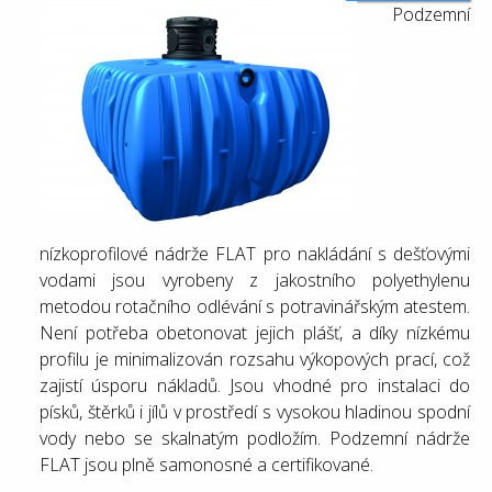
Podzemní
nízkoprofilové nádrže FLAT pro nakládání s dešťovými
vodami jsou vyrobeny z jakostního polyethylenu
metodou rotačního odlévání s potravinářským atestem.
Není potřeba obetonovat jejich plášť, a díky nízkému
profilu je minimalizován rozsahu výkopových prací, což
zajistí úsporu nákladů. Jsou vhodné pro instalaci do
písků, štěrků i jílů v prostředí s vysokou hladinou spodní
vody nebo se skalnatým podložím. Podzemní nádrže
FLAT jsou plně samonosné a certifikované.