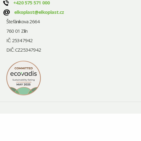
+420
575 571 000
@
elkoplast@elkoplast.cz
Štefánikova 2664
760 01 Zlín
IČ: 25347942
DIČ: CZ25347942