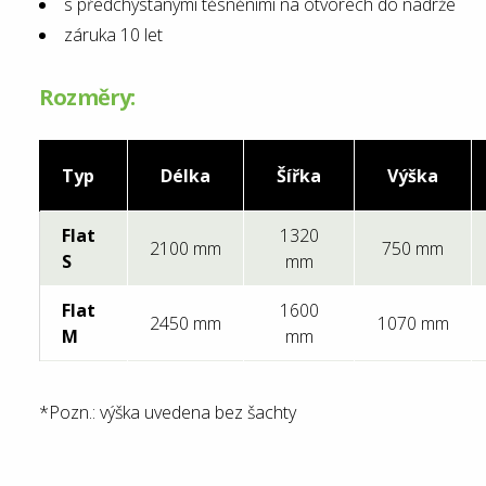
s předchystanými těsněními na otvorech do nádrže
záruka 10 let
Rozměry:
Typ
Délka
Šířka
Výška
Flat
1320
2100 mm
750 mm
S
mm
Flat
1600
2450 mm
1070 mm
M
mm
*Pozn.: výška uvedena bez šachty