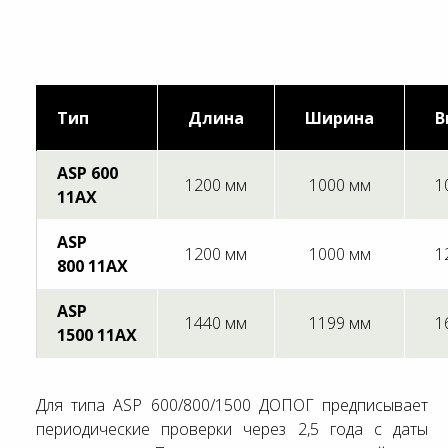
Тип
Длина
Ширина
В
ASP 600
1200 мм
1000 мм
1
11AX
ASP
1200 мм
1000 мм
1
800
11AX
ASP
1440 мм
1199 мм
1
1500
11AX
Для типа ASP 600/800/1500 ДОПОГ предписывает
периодические проверки через 2,5 года с даты