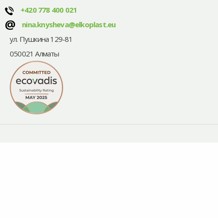
+420
778 400 021
@
nina.knysheva@elkoplast.eu
ул. Пушкина 129-81
050021 Алматы